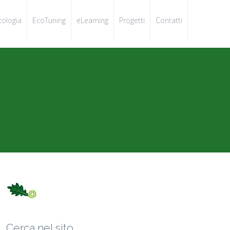
cologia
EcoTuning
eLearning
Progetti
Contatti
Cerca nel sito