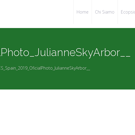
Home
Chi Siamo
Ecopsi
lPhoto_JulianneSkyArbor__
ES_Spain_2019_OficialPhoto_JulianneSkyArbor__