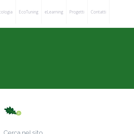
cologia
EcoTuning
eLearning
Progetti
Contatti
Cerca nel sito