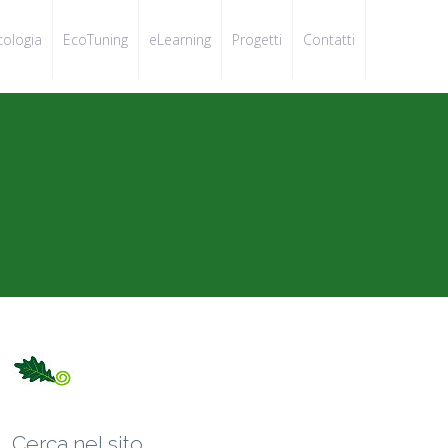
cologia
EcoTuning
eLearning
Progetti
Contatti
Cerca nel sito