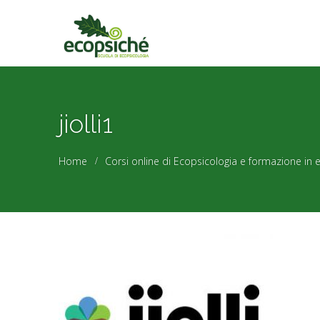
jiolli1
Home
Corsi online di Ecopsicologia e formazione in 