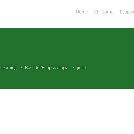
Home
Chi Siamo
Ecopsi
eLearning
Basi dell’Ecopsicologia
jiolli1