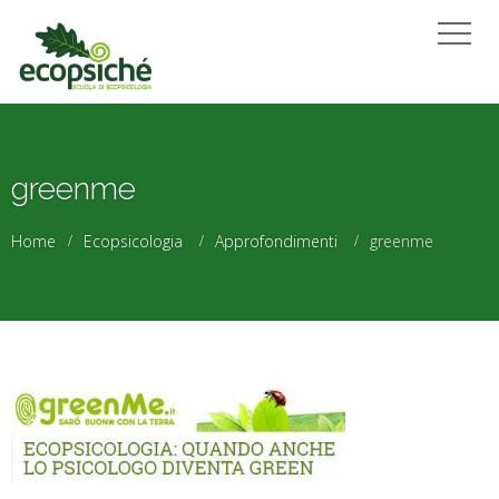
greenme
Home
Ecopsicologia
Approfondimenti
greenme