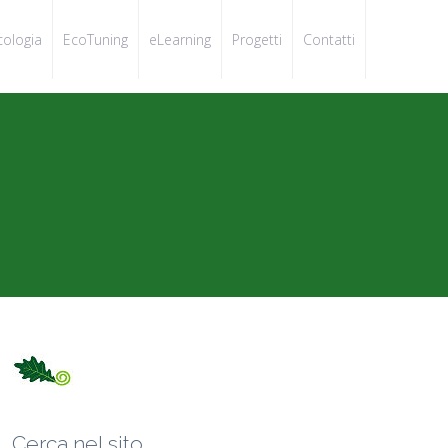
cologia
EcoTuning
eLearning
Progetti
Contatti
Cerca nel sito