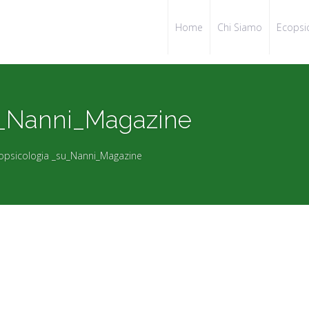
Home
Chi Siamo
Ecopsi
u_Nanni_Magazine
copsicologia _su_Nanni_Magazine