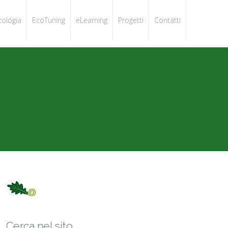
cologia
EcoTuning
eLearning
Progetti
Contatti
Cerca nel sito