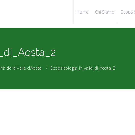
Home
Chi Siamo
Ecopsi
e_di_Aosta_2
ità della Valle d’Aosta
Ecopsicologia_in_valle_di_Aosta_2