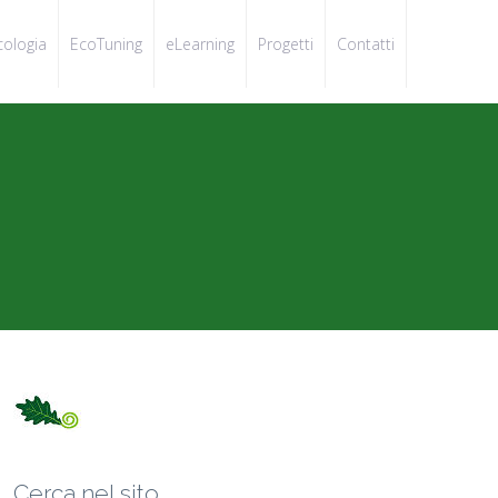
cologia
EcoTuning
eLearning
Progetti
Contatti
Cerca nel sito