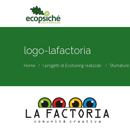
logo-lafactoria
Home
I progetti di Ecotuning realizzati
Sfumature 