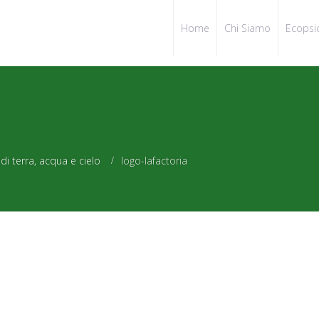
Home
Chi Siamo
Ecopsi
di terra, acqua e cielo
logo-lafactoria