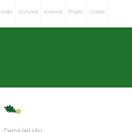
cologia
EcoTuning
eLearning
Progetti
Contatti
Cerca nel sito