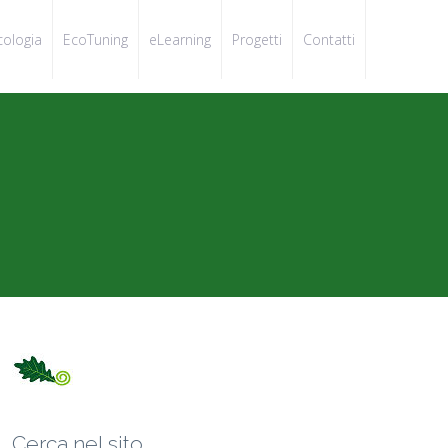
cologia
EcoTuning
eLearning
Progetti
Contatti
Cerca nel sito