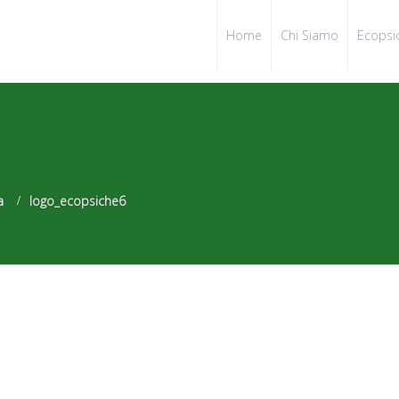
Home
Chi Siamo
Ecopsi
a
logo_ecopsiche6