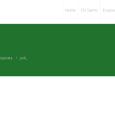
Home
Chi Siamo
Ecopsi
ispirata
jiolli_