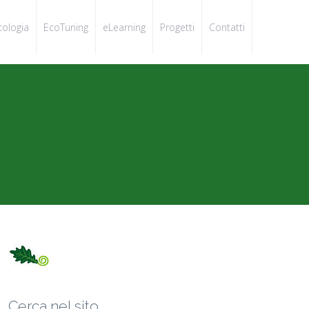
cologia
EcoTuning
eLearning
Progetti
Contatti
Cerca nel sito