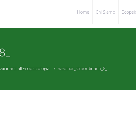
Home
Chi Siamo
Ecopsi
_8_
vicinarsi all’Ecopsicologia
webinar_straordinario_8_