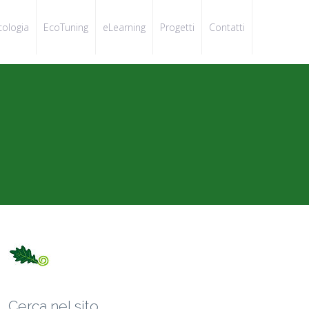
cologia
EcoTuning
eLearning
Progetti
Contatti
Cerca nel sito