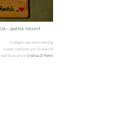
ezza – questa
mission
!
Il disegno del totem Beollag
è stato realizzato per Ecopsiché
dall’illustratrice
Cristina Di Pietro