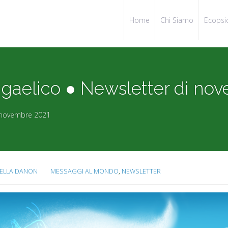
Home
Chi Siamo
Ecopsi
 gaelico ● Newsletter di no
i novembre 2021
ELLA DANON
MESSAGGI AL MONDO
,
NEWSLETTER