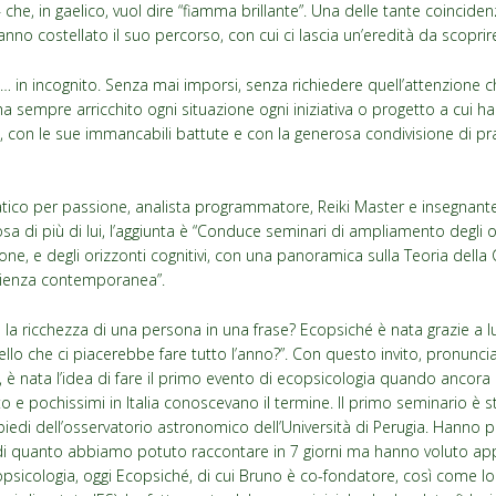
– che, in gaelico, vuol dire “fiamma brillante”. Una delle tante coinciden
no costellato il suo percorso, con cui ci lascia un’eredità da scoprire
… in incognito. Senza mai imporsi, senza richiedere quell’attenzione
a sempre arricchito ogni situazione ogni iniziativa o progetto a cui h
i, con le sue immancabili battute e con la generosa condivisione di pr
tico per passione, analista programmatore, Reiki Master e insegnante di
a di più di lui, l’aggiunta è “Conduce seminari di ampliamento degli or
one, e degli orizzonti cognitivi, con una panoramica sulla Teoria della
scienza contemporanea”.
la ricchezza di una persona in una frase? Ecopsiché è nata grazie a l
llo che ci piacerebbe fare tutto l’anno?”. Con questo invito, pronunc
 è nata l’idea di fare il primo evento di ecopsicologia quando ancora
e pochissimi in Italia conoscevano il termine. Il primo seminario è st
piedi dell’osservatorio astronomico dell’Università di Perugia. Hanno
di quanto abbiamo potuto raccontare in 7 giorni ma hanno voluto ap
copsicologia, oggi Ecopsiché, di cui Bruno è co-fondatore, così come lo