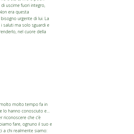
di uscirne fuori integro,
 Non era questa
 bisogno urgente di lui. La
i saluti ma solo sguardi e
renderlo, nel cuore della
to molto molto tempo fa in
che lo hanno conosciuto e…
er riconoscere che c’è
biamo fare, ognuno il suo e
ci a chi realmente siamo: