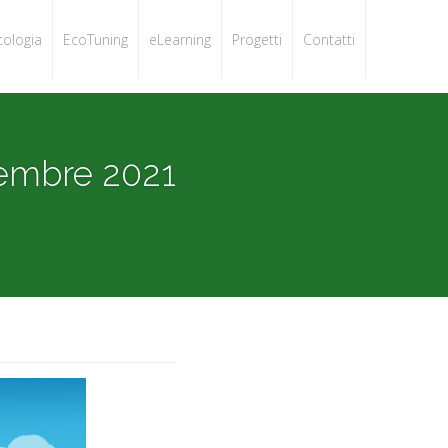
cologia
EcoTuning
eLearning
Progetti
Contatti
vembre 2021