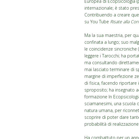
Europea di Ecopsicologia (p
internazionale; è stato pres
Contribuendo a creare quell
su You Tube
Risate alla Con
Ma la sua maestria, per qu
confinata a lungo; suo malgr
le coincidenze sincroniche 
leggere i Tarocchi; ha port
ma consultando direttament
mai lasciato terminare di s
margine di imperfezione zer
di fisica, facendo riportare
sproposito; ha insegnato ad
formazione In Ecopsicologi
sciamanesimi, una scuola di
natura umana, per riconnette
scoprire di poter dare tante
probabilità di realizzazione
Ha combattuto per un anno e