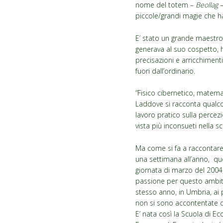
nome del totem –
Beollag
piccole/grandi magie che han
E’ stato un grande maestro
generava al suo cospetto, h
precisazioni e arricchiment
fuori dall’ordinario.
“Fisico cibernetico, matema
Laddove si racconta qualcos
lavoro pratico sulla percezi
vista più inconsueti nella 
Ma come si fa a raccontare 
una settimana all’anno, que
giornata di marzo del 2004,
passione per questo ambito 
stesso anno, in Umbria, ai 
non si sono accontentate 
E’ nata così la Scuola di E