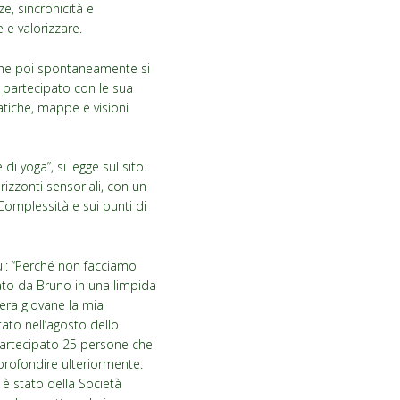
ze, sincronicità e
 e valorizzare.
 che poi spontaneamente si
a partecipato con le sua
atiche, mappe e visioni
 yoga”, si legge sul sito.
izzonti sensoriali, con un
 Complessità e sui punti di
ui: “Perché non facciamo
iato da Bruno in una limpida
 era giovane la mia
ato nell’agosto dello
 partecipato 25 persone che
profondire ulteriormente.
 è stato della Società