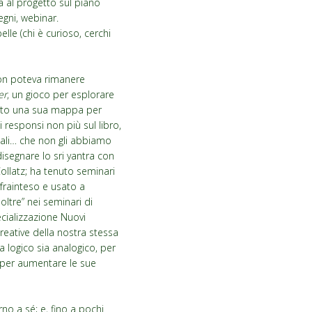
a al progetto sul piano
egni, webinar.
le (chi è curioso, cerchi
non poteva rimanere
er
, un gioco per esplorare
orato una sua mappa per
i responsi non più sul libro,
sali… che non gli abbiamo
isegnare lo sri yantra con
ollatz; ha tenuto seminari
 frainteso e usato a
oltre” nei seminari di
ecializzazione Nuovi
reative della nostra stessa
a logico sia analogico, per
i, per aumentare le sue
no a sé; e, fino a pochi