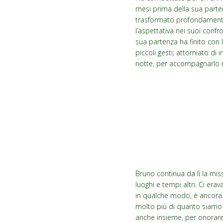
mesi prima della sua partenz
trasformato profondamente,
l’aspettativa nei suoi conf
sua partenza ha finito con 
piccoli gesti; attorniato d
notte, per accompagnarlo ne
Bruno continua da lì la mis
luoghi e tempi altri. Ci e
in qualche modo, è ancora qu
molto più di quanto siamo 
anche insieme, per onorare 