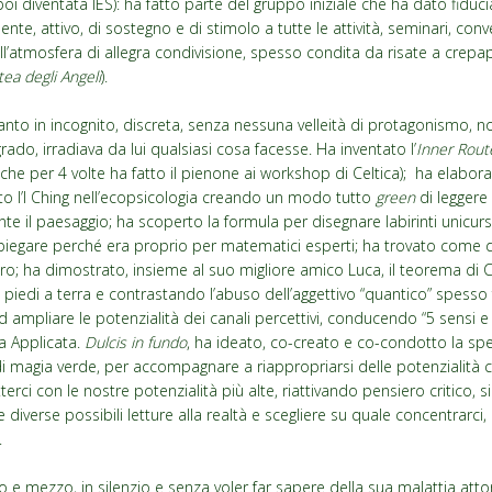
oi diventata IES): ha fatto parte del gruppo iniziale che ha dato fiduci
ente, attivo, di sostegno e di stimolo a tutte le attività, seminari, conv
’atmosfera di allegra condivisione, spesso condita da risate a crepapel
tea degli Angeli
).
anto in incognito, discreta, senza nessuna velleità di protagonismo, 
ado, irradiava da lui qualsiasi cosa facesse. Ha inventato l’
Inner Rout
(che per 4 volte ha fatto il pienone ai workshop di Celtica); ha elab
ato l’I Ching nell’ecopsicologia creando un modo tutto
green
di leggere 
e il paesaggio; ha scoperto la formula per disegnare labirinti unicur
piegare perché era proprio per matematici esperti; ha trovato come d
o; ha dimostrato, insieme al suo migliore amico Luca, il teorema di C
 i piedi a terra e contrastando l’abuso dell’aggettivo “quantico” spesso
 ampliare le potenzialità dei canali percettivi, conducendo “5 sensi e 
a Applicata.
Dulcis in fundo
, ha ideato, co-creato e co-condotto la sp
 magia verde, per accompagnare a riappropriarsi delle potenzialità c
rci con le nostre potenzialità più alte, riattivando pensiero critico, si
 diverse possibili letture alla realtà e scegliere su quale concentrarc
.
 mezzo, in silenzio e senza voler far sapere della sua malattia attor