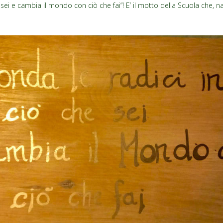
e sei e cambia il mondo con ciò che fai”! E’ il motto della Scuola che, 