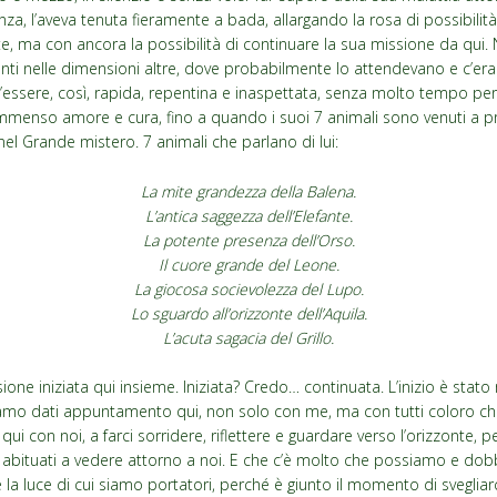
a, l’aveva tenuta fieramente a bada, allargando la rosa di possibilità 
 ma con ancora la possibilità di continuare la sua missione da qui.
ronti nelle dimensioni altre, dove probabilmente lo attendevano e c’era
l’essere, così, rapida, repentina e inaspettata, senza molto tempo per 
i immenso amore e cura, fino a quando i suoi 7 animali sono venuti a p
l Grande mistero. 7 animali che parlano di lui:
La mite grandezza della Balena.
L’antica saggezza dell’Elefante.
La potente presenza dell’Orso.
Il cuore grande del Leone.
La giocosa socievolezza del Lupo.
Lo sguardo all’orizzonte dell’Aquila.
L’acuta sagacia del Grillo.
sione iniziata qui insieme. Iniziata? Credo… continuata. L’inizio è sta
ravamo dati appuntamento qui, non solo con me, ma con tutti coloro 
i con noi, a farci sorridere, riflettere e guardare verso l’orizzonte, p
abituati a vedere attorno a noi. E che c’è molto che possiamo e dob
la luce di cui siamo portatori, perché è giunto il momento di svegliar