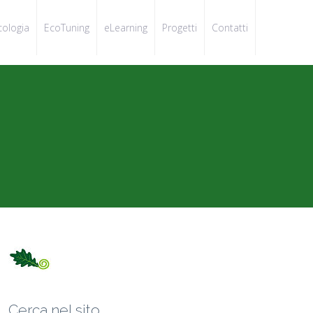
cologia
EcoTuning
eLearning
Progetti
Contatti
Cerca nel sito