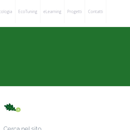
cologia
EcoTuning
eLearning
Progetti
Contatti
Cerca nel sito