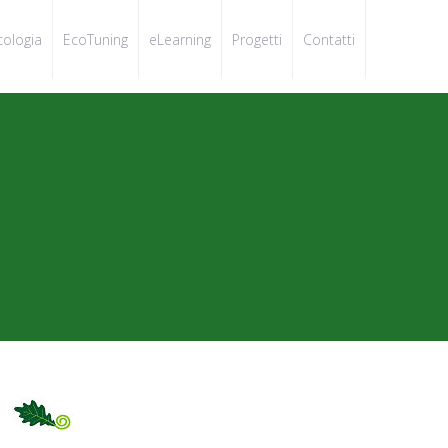
cologia
EcoTuning
eLearning
Progetti
Contatti