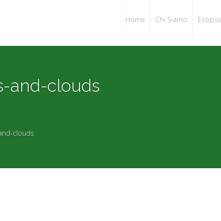
Home
Chi Siamo
Ecopsi
s-and-clouds
and-clouds