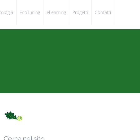
cologia
EcoTuning
eLearning
Progetti
Contatti
Cerca nel sito